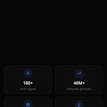
Francesco Imposti
Il marketing digitale non è solo pubblicità: è costruire
relazioni autentiche con i pazienti e far emergere il valore
reale dello studio.
Francesco Imposti è specializzato in marketing e
comunicazione digitale per studi dentistici e medici. Sviluppa
strategie su misura tra cui campagne Ads e branding per
attrarre pazienti e far crescere il fatturato in modo concreto.
Marketing Strategist
Digital Expert
IoDentista
Settore Odontoiatrico
180+
40M+
Studi seguiti
Fatturato generato