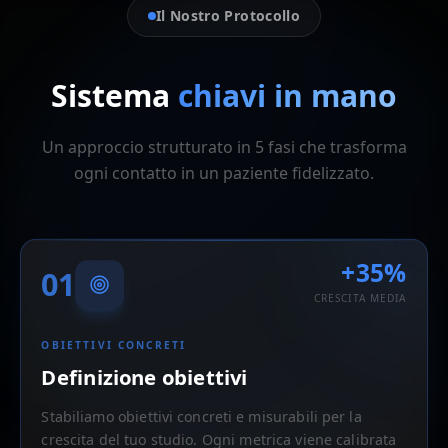
Il Nostro Protocollo
Sistema
chiavi in mano
Un approccio strutturato in 5 fasi che trasforma
ogni contatto in un paziente fidelizzato.
+35%
01
CRESCITA MEDIA
OBIETTIVI CONCRETI
Definizione obiettivi
Stabiliamo obiettivi concreti e misurabili per la
crescita del tuo studio. Ogni metrica viene calibrata