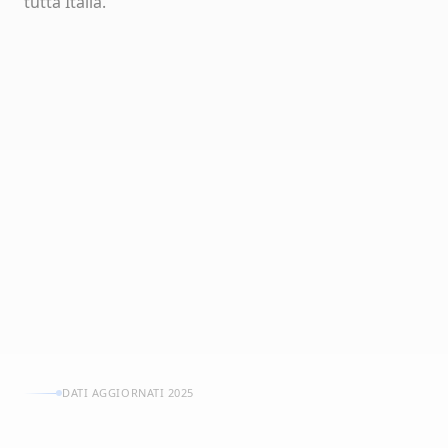
tutta Italia.
0
+
0
M
0
+
0
%
DATI AGGIORNATI 2025